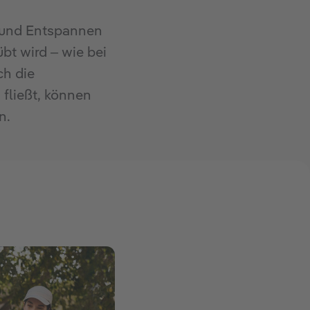
- und Entspannen
t wird – wie bei
ch die
 fließt, können
n.