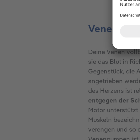
Venengymn
Deine Venen vollbr
sie das Blut in Ri
Gegenstück, die A
angetrieben werd
des Herzens ist r
entgegen der Sc
Motor unterstütz
Muskeln bezeichne
verengen und so
Venenpumpen ist