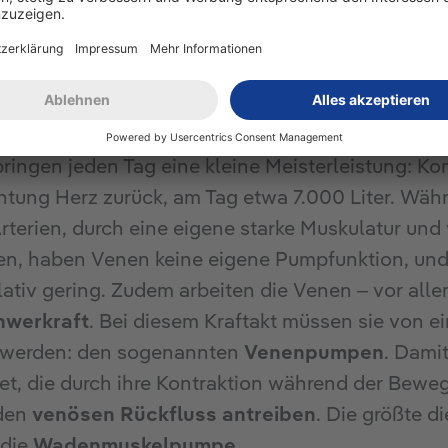
astik für dein Wohlbefinden
ingen jeden Tag eine kleine Meisterleistung: Kont
chtung Herz zurück, am Tag etwa 7.000 Liter. Währ
rterien, durch eine eigene starke Muskulatur un
en, haben Venen keine eigene Pumpfunktion, un
elativ gering. Zudem arbeiten die Venen – vor all
hwerkraft
. Bei diesem Kraftakt müssen sie von e
t werden: den sogenannten
Venenpumpen
. Dami
t, die durch ihre Kontraktion während der Bewe
 den
venösen Rückfluss antreiben
. Die größte di
 die
Wadenmuskelpumpe
.