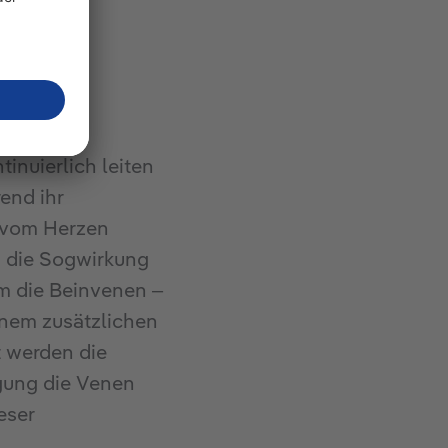
inuierlich leiten
end ihr
d vom Herzen
d die Sogwirkung
em die Beinvenen –
inem zusätzlichen
t werden die
gung die Venen
eser