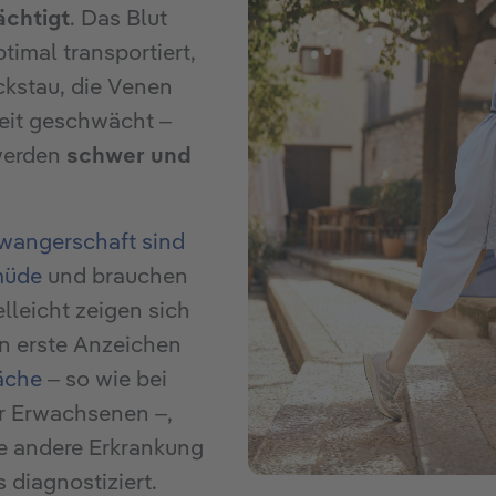
ächtigt
. Das Blut
timal transportiert,
kstau, die Venen
eit geschwächt –
werden
schwer und
wangerschaft sind
müde
und brauchen
lleicht zeigen sich
on erste Anzeichen
äche
– so wie bei
r Erwachsenen –,
e andere Erkrankung
diagnostiziert.