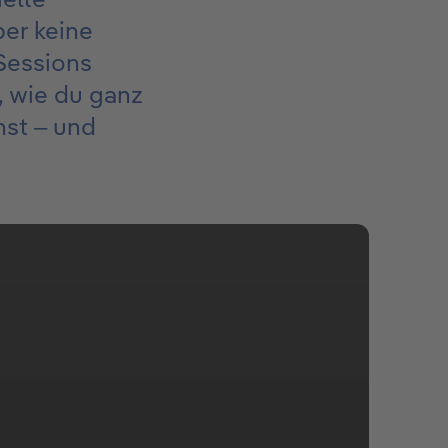
ber keine
Sessions
, wie du ganz
nst – und