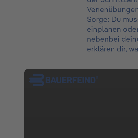
Venenübungen s
Sorge: Du muss
einplanen oder
nebenbei deine
erklären dir, w