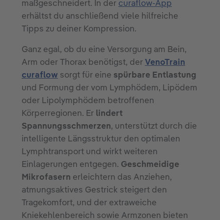
maßgeschneidert. In der
curaflow-App
erhältst du anschließend viele hilfreiche
Tipps zu deiner Kompression.
Ganz egal, ob du eine Versorgung am Bein,
Arm oder Thorax benötigst, der
VenoTrain
curaflow
sorgt für eine
spürbare Entlastung
und Formung der vom Lymphödem, Lipödem
oder Lipolymphödem betroffenen
Körperregionen. Er
lindert
Spannungsschmerzen
, unterstützt durch die
intelligente Längsstruktur den optimalen
Lymphtransport und wirkt weiteren
Einlagerungen entgegen.
Geschmeidige
Mikrofasern
erleichtern das Anziehen,
atmungsaktives Gestrick steigert den
Tragekomfort, und der extraweiche
Kniekehlenbereich sowie Armzonen bieten