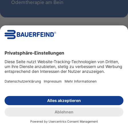
Ödemtherapie am Bein
HÄNDLERSUCHE
Finde einen Sanitätsfachhändler in deiner
Nähe
und lass dich zu unseren Produkten beraten.