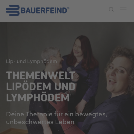
Skip to main content
Lip- und Lymphödem
THEMENWELT
LIPÖDEM UND
LYMPHÖDEM
Deine Therapie für ein bewegtes,
unbeschwertes Leben