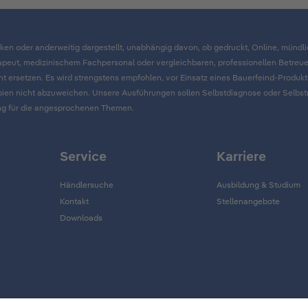
fiken oder anderweitig dargestellt, unabhängig davon, ob gedruckt, Online, mündli
rapeut, medizinischem Fachpersonal oder vergleichbaren, professionellen Betreu
t ersetzen. Es wird strengstens empfohlen, vor Einsatz eines Bauerfeind-Produ
en nicht abzuweichen. Unsere Ausführungen sollen Selbstdiagnose oder Selbstme
rung für die angesprochenen Themen.
Service
Karriere
Händlersuche
Ausbildung & Studium
Kontakt
Stellenangebote
Downloads