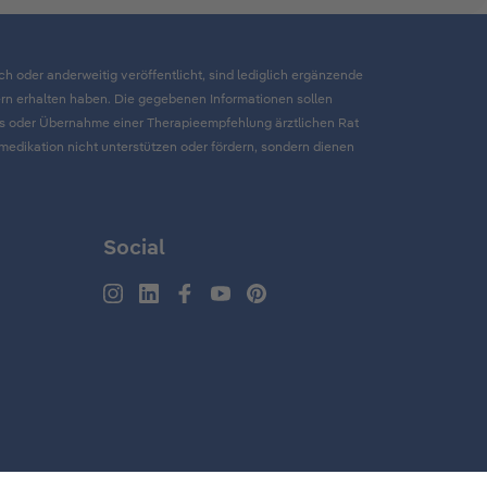
ch oder anderweitig veröffentlicht, sind lediglich ergänzende
ern erhalten haben. Die gegebenen Informationen sollen
kts oder Übernahme einer Therapieempfehlung ärztlichen Rat
dikation nicht unterstützen oder fördern, sondern dienen
Social