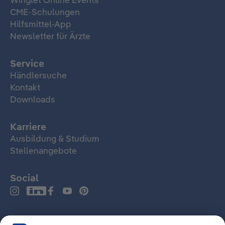
Winglet Online Events
CME-Schulungen
Hilfsmittel-App
Newsletter für Ärzte
Service
Händlersuche
Kontakt
Downloads
Karriere
Ausbildung & Studium
Stellenangebote
Social