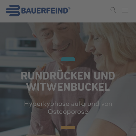
Skip to main content
RUNDRÜCKEN UND
WITWENBUCKEL
Hyperkyphose aufgrund von
Osteoporose